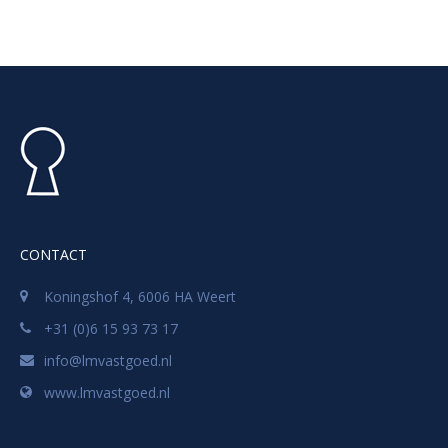
CONTACT
Koningshof 4, 6006 HA Weert
+31 (0)6 15 93 73 17
info@lmvastgoed.nl
www.lmvastgoed.nl