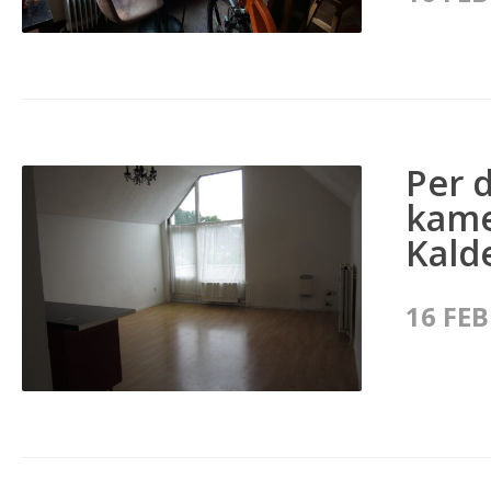
Per d
kame
Kald
16 FE