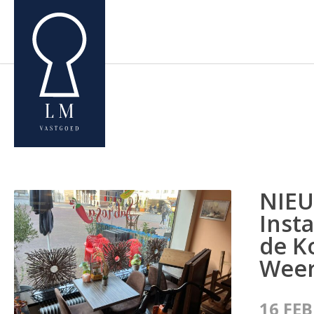
NIEU
Inst
de K
Weer
16 FE