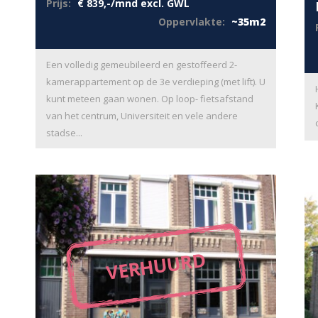
Prijs:
€ 839,-/mnd excl. GWL
Oppervlakte:
~35m2
Een volledig gemeubileerd en gestoffeerd 2-
kamerappartement op de 3e verdieping (met lift). U
kunt meteen gaan wonen. Op loop- fietsafstand
van het centrum, Universiteit en vele andere
stadse...
VERHUURD