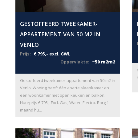
GESTOFFEERD TWEEKAMER-
APPARTEMENT VAN 50 M2 IN
VENLO
Prijs:
€ 795,- excl. GWL
Oppervlakte:
~50 m2m2
Gestoffeerd tweekamer-appartement van 50 m2 in
Venlo. Woning heeft één aparte slaapkamer en
een woonkamer met open keuken en balkon.
Huurprijs € 795,- Excl. Gas, Water, Electra. Borg 1
maand hu...