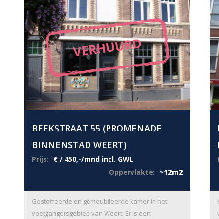
VERHUURD
BEEKSTRAAT 55 (PROMENADE
BINNENSTAD WEERT)
Prijs:
€ / 450,-/mnd incl. GWL
Oppervlakte:
~12m2
Gestoffeerde en gemeubileerde kamer in het
voetgangersgebied van Weert. Er is een