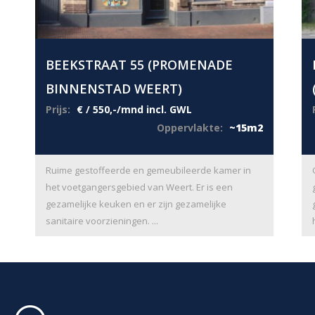
BEEKSTRAAT 55 (PROMENADE
BINNENSTAD WEERT)
Prijs:
€ / 550,-/mnd incl. GWL
Oppervlakte:
~15m2
Ruime gestoffeerde en gemeubileerde kamer in
het voetgangersgebied van Weert. Er is een
gezamelijke keuken en er zijn gezamelijke
sanitaire voorzieningen. ...