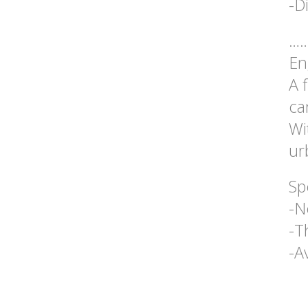
-D
…
E
A 
ca
Wi
urb
Sp
-N
-T
-A