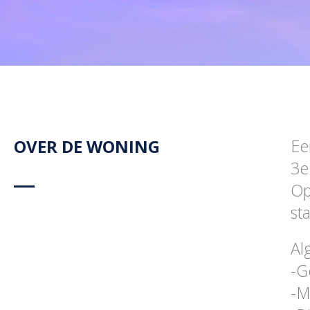
OVER DE WONING
Ee
3e
Op
st
Al
-G
-M